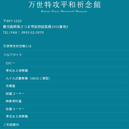
〒897-1123
鹿児島県南さつま市加世田高橋1955番地3
TEL / FAX： 0993-52-3979
万世特攻祈念館とは
フロアガイド
ロビー
零式水上偵察機
九十九式襲撃機（6分の１模型）
会議室
図書コーナー
映像資料室
血書コーナー
零式水上偵察機
ご利用案内