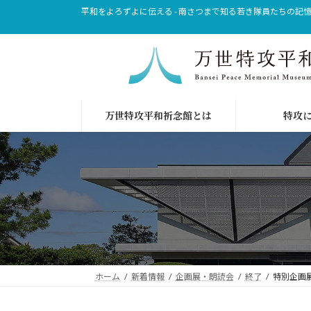
コ
ナ
平和をよろずよに伝える - 南さつまで知る若き隊員たちの記
ン
ビ
テ
ゲ
ン
ー
ツ
シ
へ
ョ
ス
ン
万世特攻平和祈念館とは
特攻
キ
に
ッ
移
プ
動
ホーム
新着情報
企画展・朗読会
終了
特別企画