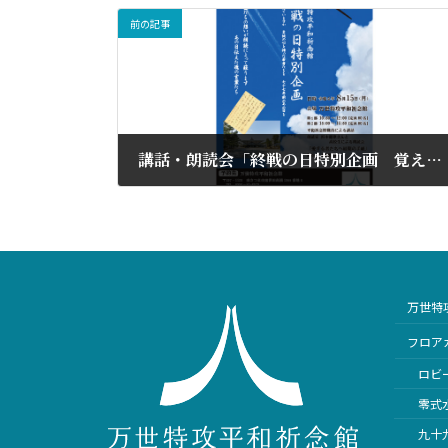
前の記事
講話・朗読会「終戦の日特別企画 覚えていますか 至純の心を持った若者たちを 七十七年前のあの日を」
2022年8月15日
万世特
フロア
ロビ
零式
九十