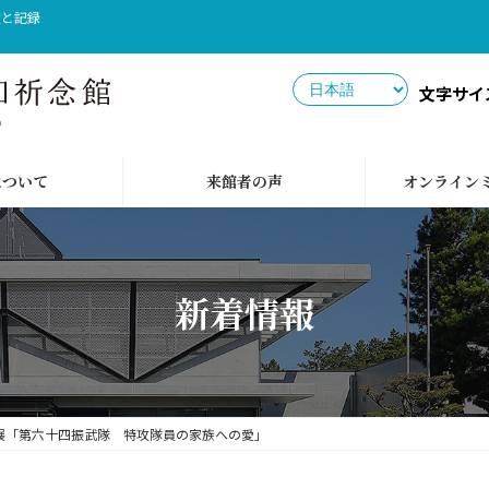
憶と記録
文字サイ
について
来館者の声
オンライン
新着情報
展「第六十四振武隊 特攻隊員の家族への愛」