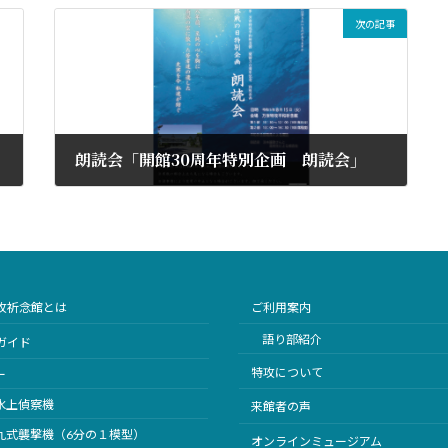
次の記事
朗読会「開館30周年特別企画 朗読会」
2023年8月15日
攻祈念館とは
ご利用案内
語り部紹介
ガイド
特攻について
ー
水上偵察機
来館者の声
九式襲撃機（6分の１模型）
オンラインミュージアム